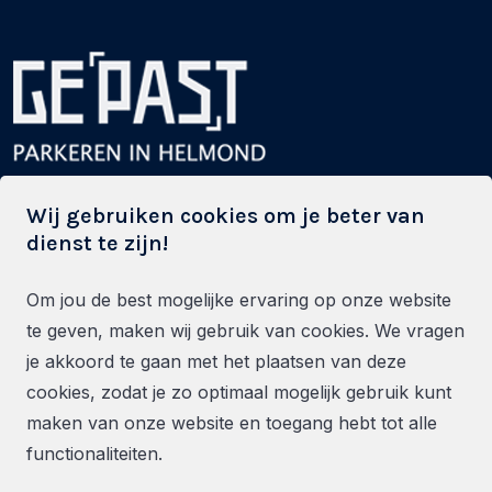
Powered by Stadsparkeren
Wij gebruiken cookies om je beter van
dienst te zijn!
Industrieweg 19
Om jou de best mogelijke ervaring op onze website
te geven, maken wij gebruik van cookies. We vragen
5753 PB Deurne
je akkoord te gaan met het plaatsen van deze
0900 - 12345 46
cookies, zodat je zo optimaal mogelijk gebruik kunt
info@stadsparkeren.nl
maken van onze website en toegang hebt tot alle
functionaliteiten.