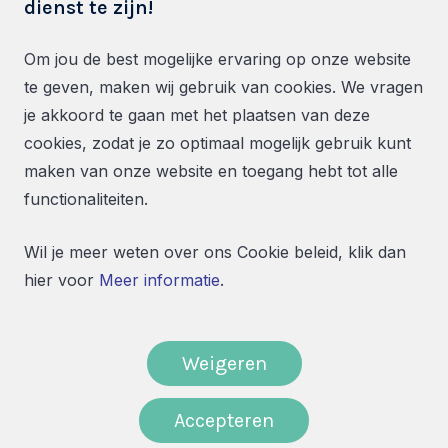
dienst te zijn!
Industrieweg 19
Om jou de best mogelijke ervaring op onze website
te geven, maken wij gebruik van cookies. We vragen
5753 PB Deurne
je akkoord te gaan met het plaatsen van deze
0900 - 12345 46
cookies, zodat je zo optimaal mogelijk gebruik kunt
info@stadsparkeren.nl
maken van onze website en toegang hebt tot alle
functionaliteiten.
Wil je meer weten over ons Cookie beleid, klik dan
Parkeren Helmond 2026
hier voor
Meer informatie
.
Algemene voorwaarden
Privacyverklaring
Weigeren
Cookies
Accepteren